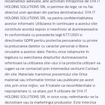
reclamatiilor adresate, alte activitati întreprinse de SYA IT
HOLDING SOLUTIONS SRL si permise de lege, ce nu fac
obiectul unei aprobari din partea destinatarului. SYA IT
HOLDING SOLUTIONS SRL va pastra confidentialitatea
acestor informatii. Utilizarea în continuare a acestui site
constituie acordul expres si neechivoc al dumneavoastra
în conformitate cu prevederile legii 677/2001 si
directivelor GDPR pentru protectia persoanelor cu privire
la prelucrarea datelor cu caracter personal si libera
circulatie a acestor date. Pentru orice nelamurire în
legatura cu exercitarea drepturilor dumneavoastra
referitoare la utilizarea site-ului si la protectia utilizarii va
rugam sa ne contactati prin intermediul sectiunii Contact
din site. Materiale transimse prezentului site Orice
material sau informatie trimise sau publicate pe acest
site, prin orice mijloc, vor fi tratate ca neconfidentiale si
neproprietare si, ca atare, pot fi utilizate de SYA IT
HOLDING SOLUTIONS SRL in orice scop, nelimitandu-se la
dezvoltare sau la marketingul produselor. Este interzisa