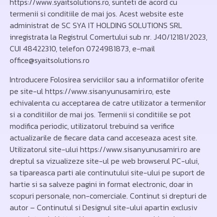
https://www.syaitsolutions.ro, sunteti de acord cu
termenii si conditiile de mai jos. Acest website este
administrat de SC SYA IT HOLDING SOLUTIONS SRL
inregistrata la Registrul Comertului sub nr. J40/12181/2023,
CUI 48422310, telefon 0724981873, e-mail
office@syaitsolutions.ro
Introducere Folosirea serviciilor sau a informatiilor oferite
pe site-ul https://www.sisanyunusamiri.ro, este
echivalenta cu acceptarea de catre utilizator a termenilor
si a conditiilor de mai jos. Termenii si conditiile se pot
modifica periodic, utilizatorul trebuind sa verifice
actualizarile de fiecare data cand acceseaza acest site.
Utilizatorul site-ului https://www.sisanyunusamiri.ro are
dreptul sa vizualizeze site-ul pe web browserul PC-ului,
sa tipareasca parti ale continutului site-ului pe suport de
hartie si sa salveze pagini in format electronic, doar in
scopuri personale, non-comerciale. Continut si drepturi de
autor – Continutul si Designul site-ului apartin exclusiv