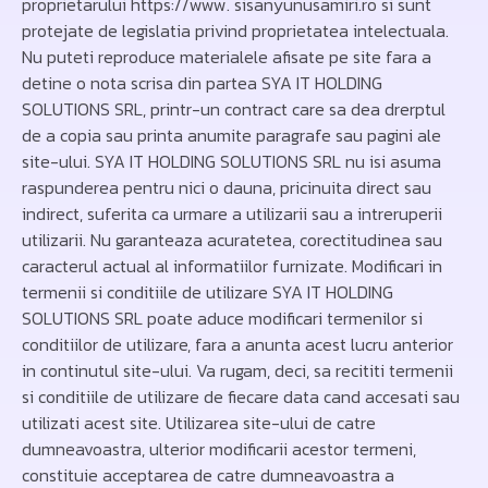
proprietarului https://www.
sisanyunusamiri
.ro si sunt
protejate de legislatia privind proprietatea intelectuala.
Nu puteti reproduce materialele afisate pe site fara a
detine o nota scrisa din partea SYA IT HOLDING
SOLUTIONS SRL, printr-un contract care sa dea drerptul
de a copia sau printa anumite paragrafe sau pagini ale
site-ului. SYA IT HOLDING SOLUTIONS SRL nu isi asuma
raspunderea pentru nici o dauna, pricinuita direct sau
indirect, suferita ca urmare a utilizarii sau a intreruperii
utilizarii. Nu garanteaza acuratetea, corectitudinea sau
caracterul actual al informatiilor furnizate. Modificari in
termenii si conditiile de utilizare SYA IT HOLDING
SOLUTIONS SRL poate aduce modificari termenilor si
conditiilor de utilizare, fara a anunta acest lucru anterior
in continutul site-ului. Va rugam, deci, sa recititi termenii
si conditiile de utilizare de fiecare data cand accesati sau
utilizati acest site. Utilizarea site-ului de catre
dumneavoastra, ulterior modificarii acestor termeni,
constituie acceptarea de catre dumneavoastra a